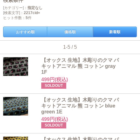
検索条件
[カテゴリー]：
指定なし
[検索文字]：
2217cid=
ヒット件数：
5
件
おすすめ順
価格順
新着順
1-5 / 5
【オックス 生地】木彫りのクマ パ
キットアニマル 熊 コットン gray
1F
499円(税込)
SOLDOUT
【オックス 生地】木彫りのクマ パ
キットアニマル 熊 コットン blue
green 1E
499円(税込)
SOLDOUT
【オックス 生地】木彫りのクマ パ