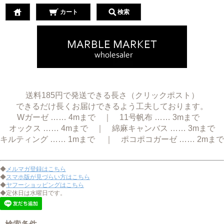
カート
検索
送料185円で発送できる長さ（クリックポスト）
できるだけ長くお届けできるよう工夫しております。
Wガーゼ …… 4mまで ｜ 11号帆布 …… 3mまで
オックス …… 4mまで ｜ 綿麻キャンバス …… 3mまで
キルティング …… 1mまで ｜ ポコポコガーゼ …… 2mまで
◆
メルマガ登録はこちら
◆
スマホ版が見づらい方はこちら
◆
ヤフーショッピングはこちら
◆定休日は水曜日です。