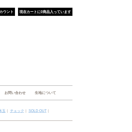
カウント
現在カートに0商品入っています
お問い合わせ
生地について
水玉
｜
チェック
｜
SOLD OUT
｜