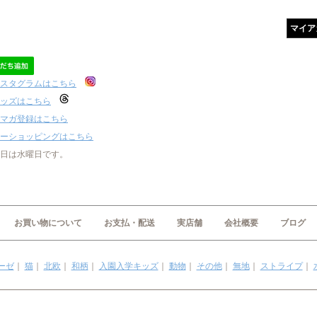
マイア
スタグラムはこちら
ッズはこちら
マガ登録はこちら
ーショッピングはこちら
日は水曜日です。
お買い物について
お支払・配送
実店舗
会社概要
ブログ
ーゼ
｜
猫
｜
北欧
｜
和柄
｜
入園入学キッズ
｜
動物
｜
その他
｜
無地
｜
ストライプ
｜