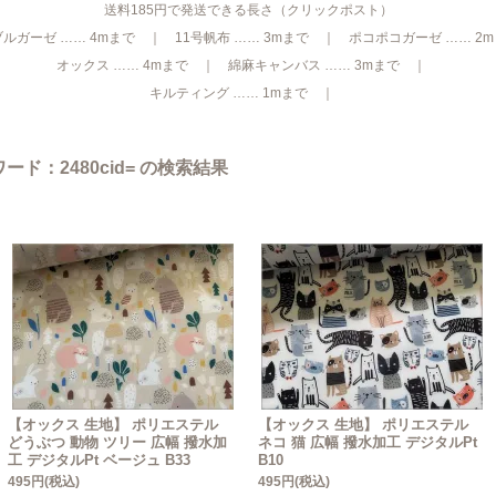
送料185円で発送できる長さ（クリックポスト）
ルガーゼ …… 4mまで ｜ 11号帆布 …… 3mまで ｜ ポコポコガーゼ …… 2
オックス …… 4mまで ｜ 綿麻キャンバス …… 3mまで ｜
キルティング …… 1mまで ｜
ド：2480cid= の検索結果
【オックス 生地】 ポリエステル
【オックス 生地】 ポリエステル
どうぶつ 動物 ツリー 広幅 撥水加
ネコ 猫 広幅 撥水加工 デジタルPt
工 デジタルPt ベージュ B33
B10
495円(税込)
495円(税込)