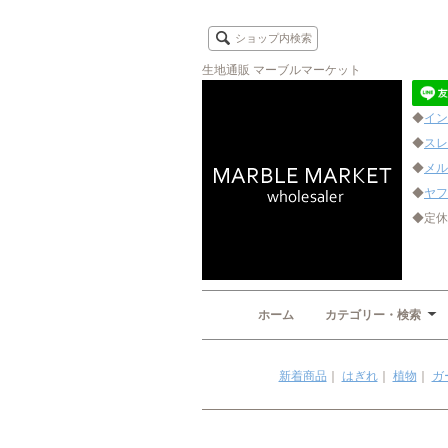
ショップ内検索
生地通販 マーブルマーケット
◆
イン
◆
スレ
◆
メル
◆
ヤフ
◆定休
ホーム
カテゴリー・検索
新着商品
｜
はぎれ
｜
植物
｜
ガ