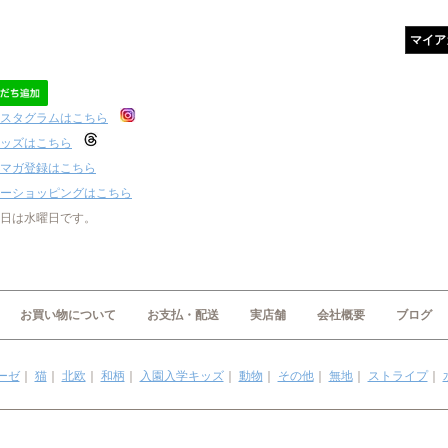
マイア
スタグラムはこちら
ッズはこちら
マガ登録はこちら
ーショッピングはこちら
日は水曜日です。
お買い物について
お支払・配送
実店舗
会社概要
ブログ
ーゼ
｜
猫
｜
北欧
｜
和柄
｜
入園入学キッズ
｜
動物
｜
その他
｜
無地
｜
ストライプ
｜