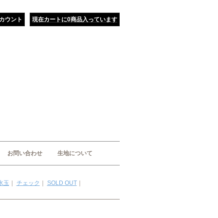
カウント
現在カートに0商品入っています
お問い合わせ
生地について
水玉
｜
チェック
｜
SOLD OUT
｜