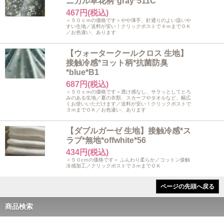
ニカル草花柄*gray*511C
467円(税込)
＜５０ｃｍの価格です＞やや薄手、針通りのよい扱いや
すい生地／送料が安い！クリックポストで４ｍまでＯＫ
／お色違い、あります
【ウォータークールクロス 生地】
接触冷感*ヨット柄*抗菌防臭
*blue*B1
687円(税込)
＜５０ｃｍの価格です＞透け感なし、サラッとしてとろ
みのある生地／夏の衣類、スカーフやタオルなど、幅広
くお使いいただけます／送料が安い！クリックポストで
３ｍまでＯＫ／お色違い、あります
【ダブルガーゼ 生地】接触冷感*ス
ラブ*無地*offwhite*56
434円(税込)
＜５０cｍの価格です＞ ふんわり柔らか／コットン接触
冷感加工／クリックポストで３ｍまでＯＫ
ページの先頭へ戻る
商品検索