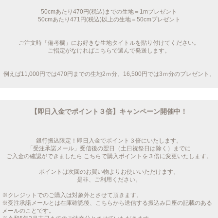
50cmあたり470円(税込)までの生地＝1mプレゼント
50cmあたり471円(税込)以上の生地＝50cmプレゼント
ご注文時「備考欄」にお好きな生地タイトルを貼り付けてください。
ご指定がなければこちらで選んで発送します。
例えば11,000円では470円までの生地2ｍ分、16,500円では3ｍ分のプレゼント。
【即日入金でポイント３倍】キャンペーン開催中！
銀行振込限定！即日入金でポイント３倍にいたします。
「受注承諾メール」受信後の翌日（土日祝祭日は除く）までに
ご入金の確認ができましたら こちらで購入ポイントを３倍に変更いたします。
ポイントは次回のお買い物よりお使いいただけます。
是非、ご利用ください。
※クレジットでのご購入は対象外とさせて頂きます。
※受注承諾メールとは在庫確認後、こちらから送信する振込み口座の記載のある
メールのことです。