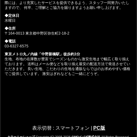
際には、より充実したサービスを提供できるよう、スタッフ一同努力いたし
ますので、 何卒、ご理解とご協力を賜りますようお願い申し上げます。
◆定休日
水曜日
◆住所
〒164-0013 東京都中野区弥生町2-18-2
◆電話
03-6327-6575
東京メトロ丸ノ内線「中野新橋駅」徒歩約3分
生地、布地の在庫数が豊富でシーズンものから激安生地まで幅広く取り揃え
ております。 送料はメール便などを取り揃え最安の配送方法で発送させてい
ただきます。 良い生地、こだわりの生地を通販ならではのお求めやすい価格
でご提供しています。 激安はぎれなどもご一緒にどうぞ。
表示切替 :
スマートフォン
|
PC版
カラーミーショップ
Copyright (C) 2005-2026
GMOペパボ株式会社
All Rights Reserved.