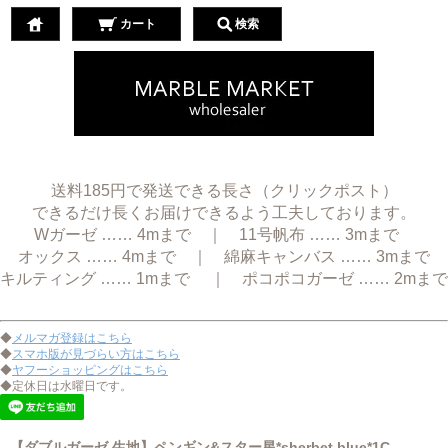
カート
検索
送料185円で発送できる長さ（クリックポスト）
できるだけ長くお届けできるよう工夫しております。
Wガーゼ …… 4mまで ｜ 11号帆布 …… 3mまで
オックス …… 4mまで ｜ 綿麻キャンバス …… 3mまで
キルティング …… 1mまで ｜ ポコポコガーゼ …… 2mまで
◆
メルマガ登録はこちら
◆
スマホ版が見づらい方はこちら
◆
ヤフーショッピングはこちら
◆定休日は水曜日です。
【ダブルガーゼ 生地】ペンギン&スター星*sherbet blue*1C