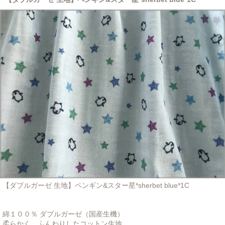
【ダブルガーゼ 生地】ペンギン&スター星*sherbet blue*1C
綿１００％ ダブルガーゼ（国産生機）
柔らかく、ふんわりしたコットン生地。