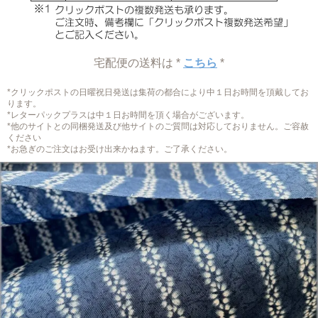
宅配便の送料は *
こちら
*
*クリックポストの日曜祝日発送は集荷の都合により中１日お時間を頂戴してお
ります。
*レターパックプラスは中１日お時間を頂く場合がございます。
*他のサイトとの同梱発送及び他サイトのご質問は対応しておりません。ご容赦
ください
*お急ぎのご注文はお受け出来かねます。ご了承ください。