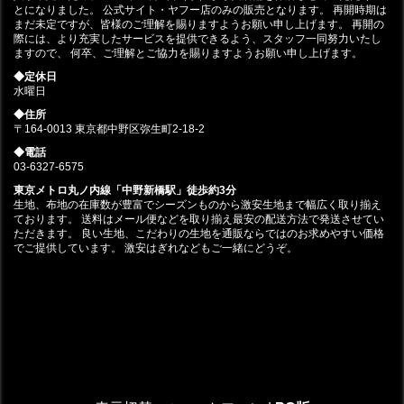
とになりました。 公式サイト・ヤフー店のみの販売となります。 再開時期は
まだ未定ですが、皆様のご理解を賜りますようお願い申し上げます。 再開の
際には、より充実したサービスを提供できるよう、スタッフ一同努力いたし
ますので、 何卒、ご理解とご協力を賜りますようお願い申し上げます。
◆定休日
水曜日
◆住所
〒164-0013 東京都中野区弥生町2-18-2
◆電話
03-6327-6575
東京メトロ丸ノ内線「中野新橋駅」徒歩約3分
生地、布地の在庫数が豊富でシーズンものから激安生地まで幅広く取り揃え
ております。 送料はメール便などを取り揃え最安の配送方法で発送させてい
ただきます。 良い生地、こだわりの生地を通販ならではのお求めやすい価格
でご提供しています。 激安はぎれなどもご一緒にどうぞ。