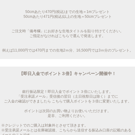
50cmあたり470円(税込)までの生地＝1mプレゼント
50cmあたり471円(税込)以上の生地＝50cmプレゼント
ご注文時「備考欄」にお好きな生地タイトルを貼り付けてください。
ご指定がなければこちらで選んで発送します。
例えば11,000円では470円までの生地2ｍ分、16,500円では3ｍ分のプレゼント。
【即日入金でポイント３倍】キャンペーン開催中！
銀行振込限定！即日入金でポイント３倍にいたします。
「受注承諾メール」受信後の翌日（土日祝祭日は除く）までに
ご入金の確認ができましたら こちらで購入ポイントを３倍に変更いたします。
ポイントは次回のお買い物よりお使いいただけます。
是非、ご利用ください。
※クレジットでのご購入は対象外とさせて頂きます。
※受注承諾メールとは在庫確認後、こちらから送信する振込み口座の記載のある