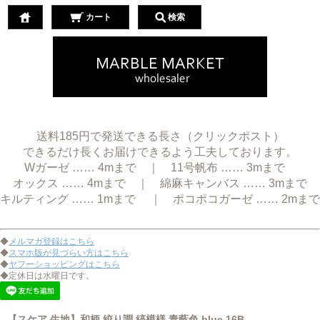
カート
検索
送料185円で発送できる長さ（クリックポスト）
できるだけ長くお届けできるよう工夫しております。
Wガーゼ …… 4mまで ｜ 11号帆布 …… 3mまで
オックス …… 4mまで ｜ 綿麻キャンバス …… 3mまで
キルティング …… 1mまで ｜ ポコポコガーゼ …… 2mまで
◆
メルマガ登録はこちら
◆
スマホ版が見づらい方はこちら
◆
ヤフーショッピングはこちら
◆定休日は水曜日です。
【スケア 生地】和柄 絞り調 縞模様 青藍色 blue 16B