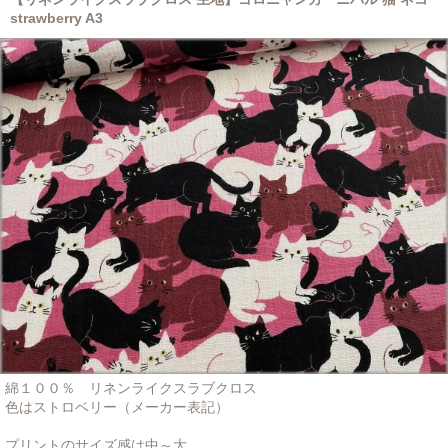
strawberry A3
綿１００％ リネンライクスラブクロス
色はストロベリー（メーカー表記）
プリントのサイズ感は中～大。