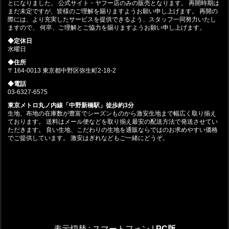
とになりました。 公式サイト・ヤフー店のみの販売となります。 再開時期は
まだ未定ですが、皆様のご理解を賜りますようお願い申し上げます。 再開の
際には、より充実したサービスを提供できるよう、スタッフ一同努力いたし
ますので、 何卒、ご理解とご協力を賜りますようお願い申し上げます。
◆定休日
水曜日
◆住所
〒164-0013 東京都中野区弥生町2-18-2
◆電話
03-6327-6575
東京メトロ丸ノ内線「中野新橋駅」徒歩約3分
生地、布地の在庫数が豊富でシーズンものから激安生地まで幅広く取り揃え
ております。 送料はメール便などを取り揃え最安の配送方法で発送させてい
ただきます。 良い生地、こだわりの生地を通販ならではのお求めやすい価格
でご提供しています。 激安はぎれなどもご一緒にどうぞ。
表示切替 :
スマートフォン
|
PC版