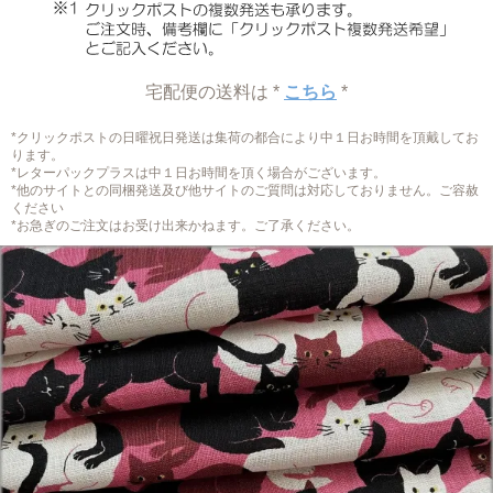
宅配便の送料は *
こちら
*
*クリックポストの日曜祝日発送は集荷の都合により中１日お時間を頂戴してお
ります。
*レターパックプラスは中１日お時間を頂く場合がございます。
*他のサイトとの同梱発送及び他サイトのご質問は対応しておりません。ご容赦
ください
*お急ぎのご注文はお受け出来かねます。ご了承ください。