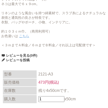
ネコは最大で６ｘ９cm。
リネンのような風合いを持つ綿素材で、スラブ糸によるナチュラルな
表情と通気性の良さが特長です。
衣類、バッグやポーチ、小物、インテリアに。
約１０３ｃｍ巾。（商用利用可）
お色違いは
こちら
＜３ｍまでＡ料金／６ｍまでＢ料金／それ以上は宅配便です＞
レビューを見る(0件)
レビューを投稿
型番
2121-A3
販売価格
473円(税込)
在庫数
残り4x50cmです。
購入数
x50cm