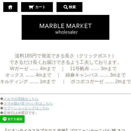
カート
検索
送料185円で発送できる長さ（クリックポスト）
できるだけ長くお届けできるよう工夫しております。
Wガーゼ …… 4mまで ｜ 11号帆布 …… 3mまで
オックス …… 4mまで ｜ 綿麻キャンバス …… 3mまで
キルティング …… 1mまで ｜ ポコポコガーゼ …… 2mまで
◆
メルマガ登録はこちら
◆
スマホ版が見づらい方はこちら
◆
ヤフーショッピングはこちら
◆定休日は水曜日です。
【リネンライクスラブクロス 生地】ゴロニャンカーニバル 猫 ネコ