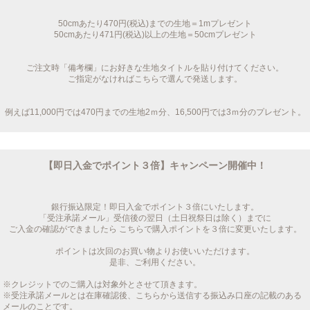
50cmあたり470円(税込)までの生地＝1mプレゼント
50cmあたり471円(税込)以上の生地＝50cmプレゼント
ご注文時「備考欄」にお好きな生地タイトルを貼り付けてください。
ご指定がなければこちらで選んで発送します。
例えば11,000円では470円までの生地2ｍ分、16,500円では3ｍ分のプレゼント。
【即日入金でポイント３倍】キャンペーン開催中！
銀行振込限定！即日入金でポイント３倍にいたします。
「受注承諾メール」受信後の翌日（土日祝祭日は除く）までに
ご入金の確認ができましたら こちらで購入ポイントを３倍に変更いたします。
ポイントは次回のお買い物よりお使いいただけます。
是非、ご利用ください。
※クレジットでのご購入は対象外とさせて頂きます。
※受注承諾メールとは在庫確認後、こちらから送信する振込み口座の記載のある
メールのことです。