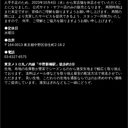
人手不足のため、2023年10月4日（水）から実店舗を休店させていただくこ
とになりました。 公式サイト・ヤフー店のみの販売となります。 再開時期は
まだ未定ですが、皆様のご理解を賜りますようお願い申し上げます。 再開の
際には、より充実したサービスを提供できるよう、スタッフ一同努力いたし
ますので、 何卒、ご理解とご協力を賜りますようお願い申し上げます。
◆定休日
水曜日
◆住所
〒164-0013 東京都中野区弥生町2-18-2
◆電話
03-6327-6575
東京メトロ丸ノ内線「中野新橋駅」徒歩約3分
生地、布地の在庫数が豊富でシーズンものから激安生地まで幅広く取り揃え
ております。 送料はメール便などを取り揃え最安の配送方法で発送させてい
ただきます。 良い生地、こだわりの生地を通販ならではのお求めやすい価格
でご提供しています。 激安はぎれなどもご一緒にどうぞ。