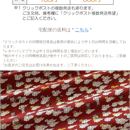
宅配便の送料は *
こちら
*
*クリックポストの日曜祝日発送は集荷の都合により中１日お時間を頂戴してお
ります。
*レターパックプラスは中１日お時間を頂く場合がございます。
*他のサイトとの同梱発送及び他サイトのご質問は対応しておりません。ご容赦
ください
*お急ぎのご注文はお受け出来かねます。ご了承ください。