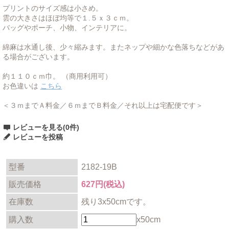
プリントのサイズ感は小さめ。
雲の大きさはほぼ均等で１.５ｘ３ｃｍ。
バッグやポーチ、小物、インテリアに。
綿麻は水通し後、少々縮みます。またネップや細かな色落ちなどがあ
る場合がございます。
約１１０ｃｍ巾。 （商用利用可）
お色違いは
こちら
＜３ｍまでＡ料金／６ｍまでＢ料金／それ以上は宅配便です＞
レビューを見る(0件)
レビューを投稿
型番
2182-19B
販売価格
627円(税込)
在庫数
残り3x50cmです。
購入数
x50cm