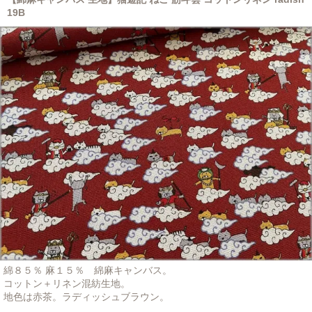
19B
綿８５％ 麻１５％ 綿麻キャンバス。
コットン＋リネン混紡生地。
地色は赤茶。ラディッシュブラウン。