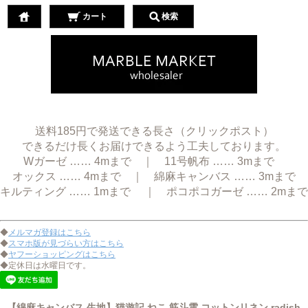
カート
検索
送料185円で発送できる長さ（クリックポスト）
できるだけ長くお届けできるよう工夫しております。
Wガーゼ …… 4mまで ｜ 11号帆布 …… 3mまで
オックス …… 4mまで ｜ 綿麻キャンバス …… 3mまで
キルティング …… 1mまで ｜ ポコポコガーゼ …… 2mまで
◆
メルマガ登録はこちら
◆
スマホ版が見づらい方はこちら
◆
ヤフーショッピングはこちら
◆定休日は水曜日です。
【綿麻キャンバス 生地】猫遊記 ねこ 筋斗雲 コットンリネン radish