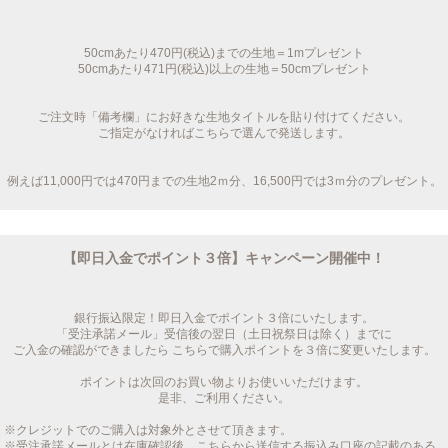
50cmあたり470円(税込)までの生地＝1mプレゼント
50cmあたり471円(税込)以上の生地＝50cmプレゼント
ご注文時「備考欄」にお好きな生地タイトルを貼り付けてください。
ご指定がなければこちらで選んで発送します。
例えば11,000円では470円までの生地2ｍ分、16,500円では3ｍ分のプレゼント。
【即日入金でポイント３倍】キャンペーン開催中！
銀行振込限定！即日入金でポイント３倍にいたします。
「受注承諾メール」受信後の翌日（土日祝祭日は除く）までに
ご入金の確認ができましたら こちらで購入ポイントを３倍に変更いたします。
ポイントは次回のお買い物よりお使いいただけます。
是非、ご利用ください。
※クレジットでのご購入は対象外とさせて頂きます。
※受注承諾メールとは在庫確認後、こちらから送信する振込み口座の記載のある