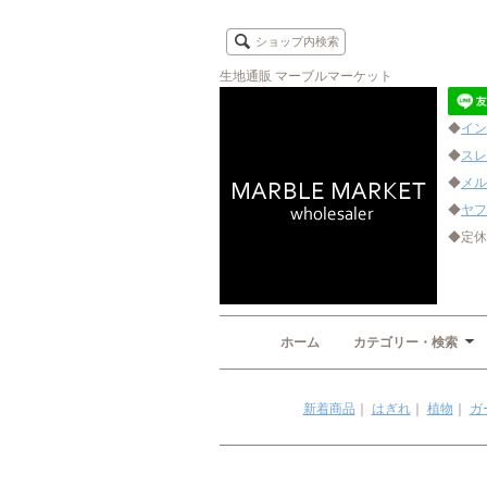
ショップ内検索
生地通販 マーブルマーケット
◆
イン
◆
スレ
◆
メル
◆
ヤフ
◆定休
ホーム
カテゴリー・検索
新着商品
｜
はぎれ
｜
植物
｜
ガ