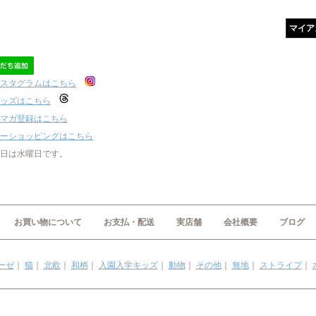
マイア
スタグラムはこちら
ッズはこちら
マガ登録はこちら
ーショッピングはこちら
日は水曜日です。
お買い物について
お支払・配送
実店舗
会社概要
ブログ
ーゼ
｜
猫
｜
北欧
｜
和柄
｜
入園入学キッズ
｜
動物
｜
その他
｜
無地
｜
ストライプ
｜