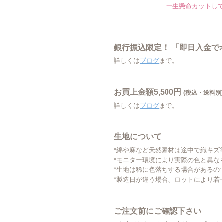
一生懸命カットし
銀行振込限定！ 「即日入金
詳しくは
ブログ
まで。
お買上金額5,500円
(税込・送料別
詳しくは
ブログ
まで。
生地について
*綿や麻など天然素材は途中で織キズ
*モニター環境により実際の色と異な
*生地は稀に色落ちする場合があるの
*製造日が違う場合、ロットにより若
ご注文前にご確認下さい