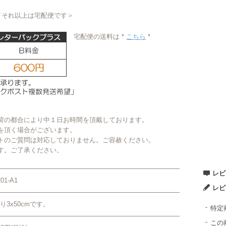
／それ以上は宅配便です＞
宅配便の送料は *
こちら
*
荷の都合により中１日お時間を頂戴しております。
を頂く場合がございます。
トのご質問は対応しておりません。ご容赦ください。
す。ご了承ください。
レビ
201-A1
レビ
り3x50cmです。
特定
この