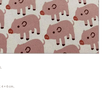
地。
４×６cm。
。