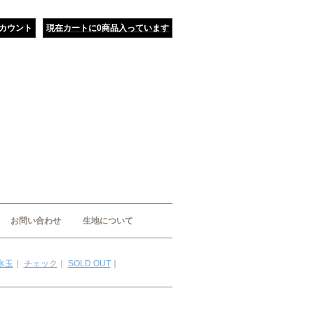
カウント
現在カートに0商品入っています
お問い合わせ
生地について
水玉
｜
チェック
｜
SOLD OUT
｜