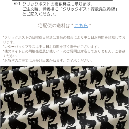
宅配便の送料は *
こちら
*
*クリックポストの日曜祝日発送は集荷の都合により中１日お時間を頂戴してお
ります。
*レターパックプラスは中１日お時間を頂く場合がございます。
*他のサイトとの同梱発送及び他サイトのご質問は対応しておりません。ご容赦
ください
*お急ぎのご注文はお受け出来かねます。ご了承ください。