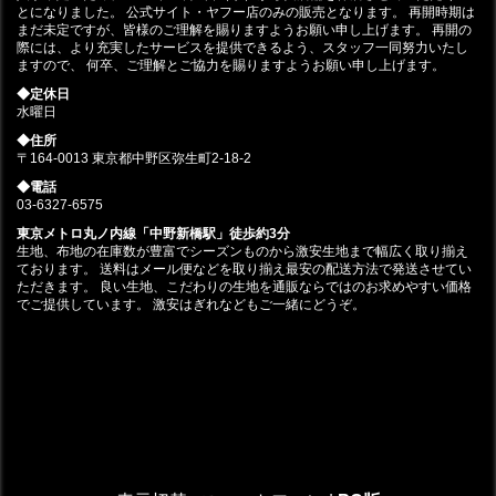
とになりました。 公式サイト・ヤフー店のみの販売となります。 再開時期は
まだ未定ですが、皆様のご理解を賜りますようお願い申し上げます。 再開の
際には、より充実したサービスを提供できるよう、スタッフ一同努力いたし
ますので、 何卒、ご理解とご協力を賜りますようお願い申し上げます。
◆定休日
水曜日
◆住所
〒164-0013 東京都中野区弥生町2-18-2
◆電話
03-6327-6575
東京メトロ丸ノ内線「中野新橋駅」徒歩約3分
生地、布地の在庫数が豊富でシーズンものから激安生地まで幅広く取り揃え
ております。 送料はメール便などを取り揃え最安の配送方法で発送させてい
ただきます。 良い生地、こだわりの生地を通販ならではのお求めやすい価格
でご提供しています。 激安はぎれなどもご一緒にどうぞ。