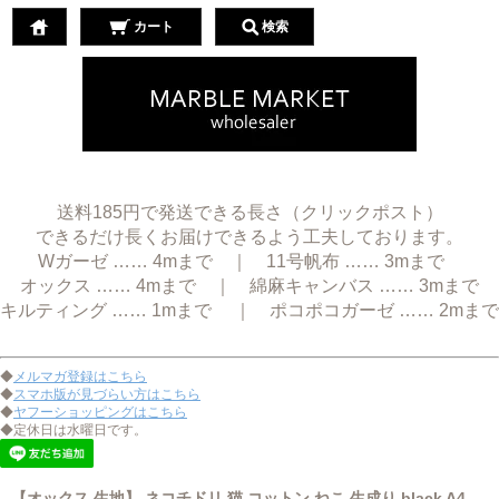
カート
検索
送料185円で発送できる長さ（クリックポスト）
できるだけ長くお届けできるよう工夫しております。
Wガーゼ …… 4mまで ｜ 11号帆布 …… 3mまで
オックス …… 4mまで ｜ 綿麻キャンバス …… 3mまで
キルティング …… 1mまで ｜ ポコポコガーゼ …… 2mまで
◆
メルマガ登録はこちら
◆
スマホ版が見づらい方はこちら
◆
ヤフーショッピングはこちら
◆定休日は水曜日です。
【オックス 生地】 ネコチドリ 猫 コットン ねこ 生成り black A4