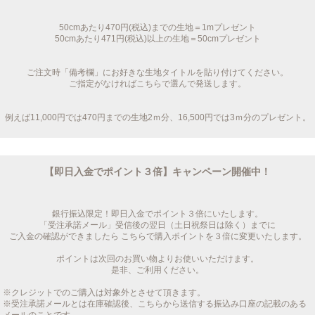
50cmあたり470円(税込)までの生地＝1mプレゼント
50cmあたり471円(税込)以上の生地＝50cmプレゼント
ご注文時「備考欄」にお好きな生地タイトルを貼り付けてください。
ご指定がなければこちらで選んで発送します。
例えば11,000円では470円までの生地2ｍ分、16,500円では3ｍ分のプレゼント。
【即日入金でポイント３倍】キャンペーン開催中！
銀行振込限定！即日入金でポイント３倍にいたします。
「受注承諾メール」受信後の翌日（土日祝祭日は除く）までに
ご入金の確認ができましたら こちらで購入ポイントを３倍に変更いたします。
ポイントは次回のお買い物よりお使いいただけます。
是非、ご利用ください。
※クレジットでのご購入は対象外とさせて頂きます。
※受注承諾メールとは在庫確認後、こちらから送信する振込み口座の記載のある