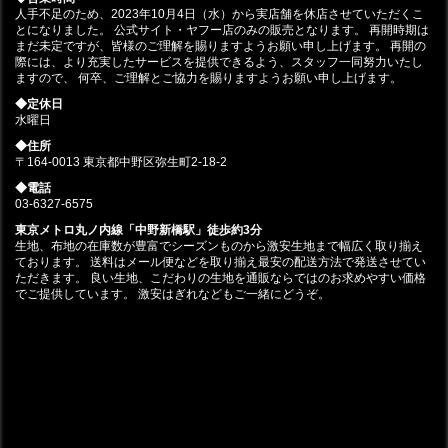
人手不足のため、2023年10月4日（水）から実店舗を休店させていただくこ
とになりました。 公式サイト・ヤフー店のみの販売となります。 再開時期は
まだ未定ですが、皆様のご理解を賜りますようお願い申し上げます。 再開の
際には、より充実したサービスを提供できるよう、スタッフ一同努力いたし
ますので、 何卒、ご理解とご協力を賜りますようお願い申し上げます。
◆定休日
水曜日
◆住所
〒164-0013 東京都中野区弥生町2-18-2
◆電話
03-6327-6575
東京メトロ丸ノ内線「中野新橋駅」徒歩約3分
生地、布地の在庫数が豊富でシーズンものから激安生地まで幅広く取り揃え
ております。 送料はメール便などを取り揃え最安の配送方法で発送させてい
ただきます。 良い生地、こだわりの生地を通販ならではのお求めやすい価格
でご提供しています。 激安はぎれなどもご一緒にどうぞ。