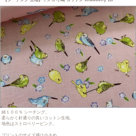
綿１００％ シーチング。
柔らかく針通りの良いコットン生地。
地色はストロベリーピンク。
プリントのサイズ感は小さめ。