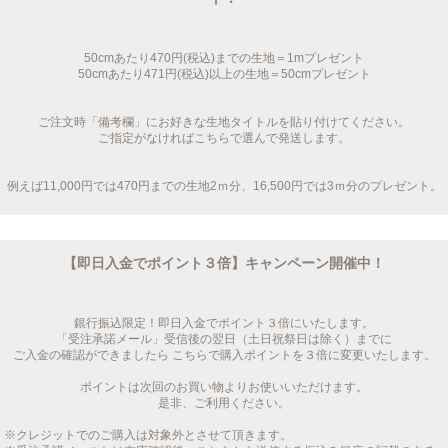
50cmあたり470円(税込)までの生地＝1mプレゼント
50cmあたり471円(税込)以上の生地＝50cmプレゼント
ご注文時「備考欄」にお好きな生地タイトルを貼り付けてください。
ご指定がなければこちらで選んで発送します。
例えば11,000円では470円までの生地2ｍ分、16,500円では3ｍ分のプレゼント。
【即日入金でポイント３倍】キャンペーン開催中！
銀行振込限定！即日入金でポイント３倍にいたします。
「受注承諾メール」受信後の翌日（土日祝祭日は除く）までに
ご入金の確認ができましたら こちらで購入ポイントを３倍に変更いたします。
ポイントは次回のお買い物よりお使いいただけます。
是非、ご利用ください。
※クレジットでのご購入は対象外とさせて頂きます。