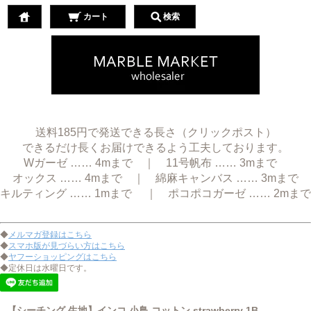
カート
検索
送料185円で発送できる長さ（クリックポスト）
できるだけ長くお届けできるよう工夫しております。
Wガーゼ …… 4mまで ｜ 11号帆布 …… 3mまで
オックス …… 4mまで ｜ 綿麻キャンバス …… 3mまで
キルティング …… 1mまで ｜ ポコポコガーゼ …… 2mまで
◆
メルマガ登録はこちら
◆
スマホ版が見づらい方はこちら
◆
ヤフーショッピングはこちら
◆定休日は水曜日です。
【シーチング 生地】インコ 小鳥 コットン strawberry 1B