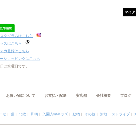
マイア
スタグラムはこちら
ッズはこちら
マガ登録はこちら
ーショッピングはこちら
日は水曜日です。
お買い物について
お支払・配送
実店舗
会社概要
ブログ
ーゼ
｜
猫
｜
北欧
｜
和柄
｜
入園入学キッズ
｜
動物
｜
その他
｜
無地
｜
ストライプ
｜