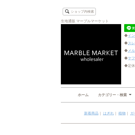
ショップ内検索
生地通販 マーブルマーケット
◆
イン
◆
スレ
◆
メル
◆
ヤフ
◆定休
ホーム
カテゴリー・検索
新着商品
｜
はぎれ
｜
植物
｜
ガ