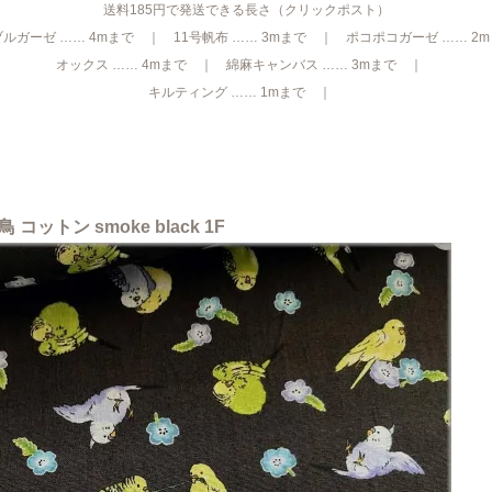
送料185円で発送できる長さ（クリックポスト）
ルガーゼ …… 4mまで ｜ 11号帆布 …… 3mまで ｜ ポコポコガーゼ …… 2
オックス …… 4mまで ｜ 綿麻キャンバス …… 3mまで ｜
キルティング …… 1mまで ｜
ットン smoke black 1F