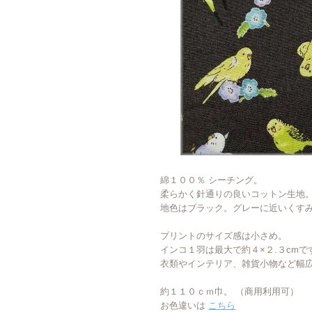
綿１００％ シーチング。
柔らかく針通りの良いコットン生地
地色はブラック。グレーに近いくす
プリントのサイズ感は小さめ。
インコ１羽は最大で約４×２.３cmで
衣類やインテリア、雑貨小物など幅
約１１０ｃｍ巾。 （商用利用可）
お色違いは
こちら