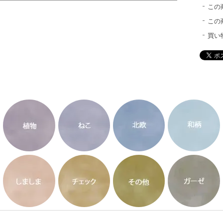
この
この
買い