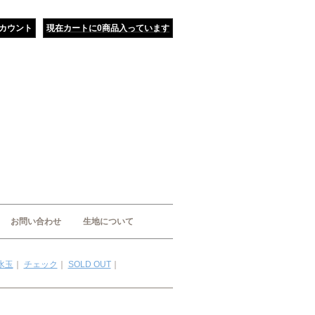
カウント
現在カートに0商品入っています
お問い合わせ
生地について
水玉
｜
チェック
｜
SOLD OUT
｜