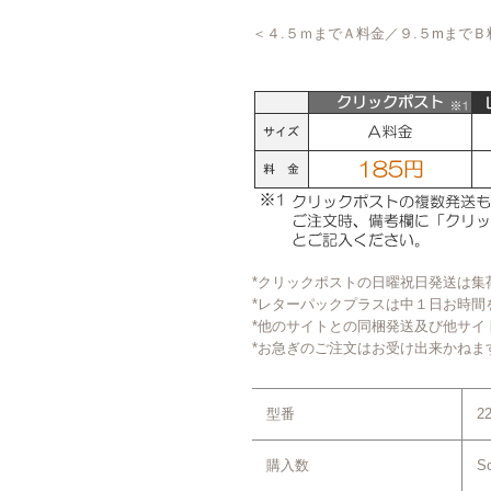
＜４.５ｍまでＡ料金／９.５mまで
*クリックポストの日曜祝日発送は集
*レターパックプラスは中１日お時間
*他のサイトとの同梱発送及び他サイ
*お急ぎのご注文はお受け出来かねま
型番
2
購入数
So