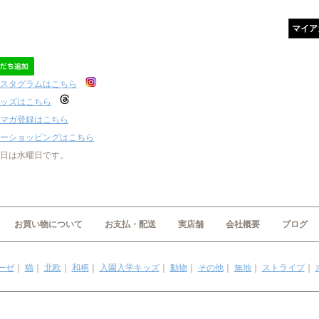
マイア
スタグラムはこちら
ッズはこちら
マガ登録はこちら
ーショッピングはこちら
日は水曜日です。
お買い物について
お支払・配送
実店舗
会社概要
ブログ
ーゼ
｜
猫
｜
北欧
｜
和柄
｜
入園入学キッズ
｜
動物
｜
その他
｜
無地
｜
ストライプ
｜