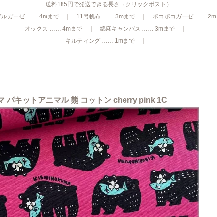
送料185円で発送できる長さ（クリックポスト）
ルガーゼ …… 4mまで ｜ 11号帆布 …… 3mまで ｜ ポコポコガーゼ …… 2
オックス …… 4mまで ｜ 綿麻キャンバス …… 3mまで ｜
キルティング …… 1mまで ｜
キットアニマル 熊 コットン cherry pink 1C