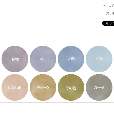
この
買い