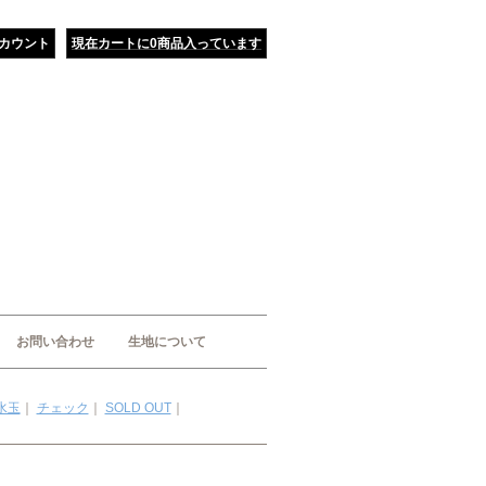
カウント
現在カートに0商品入っています
お問い合わせ
生地について
水玉
｜
チェック
｜
SOLD OUT
｜