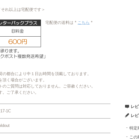
／それ以上は宅配便です＞
宅配便の送料は *
こちら
*
荷の都合により中１日お時間を頂戴しております。
を頂く場合がございます。
トのご質問は対応しておりません。ご容赦ください。
す。ご了承ください。
レビ
217-1C
レビ
ldout
特定
この