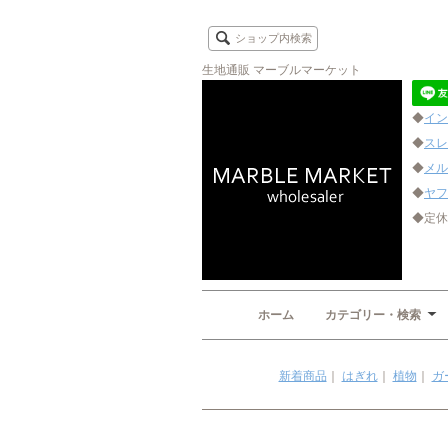
ショップ内検索
生地通販 マーブルマーケット
◆
イン
◆
スレ
◆
メル
◆
ヤフ
◆定休
ホーム
カテゴリー・検索
新着商品
｜
はぎれ
｜
植物
｜
ガ