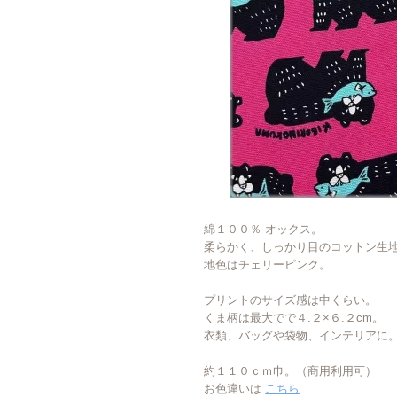
綿１００％ オックス。
柔らかく、しっかり目のコットン生
地色はチェリーピンク。
プリントのサイズ感は中くらい。
くま柄は最大でで４.２×６.２cm。
衣類、バッグや袋物、インテリアに
約１１０ｃｍ巾。（商用利用可）
お色違いは
こちら