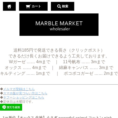
カート
検索
送料185円で発送できる長さ（クリックポスト）
できるだけ長くお届けできるよう工夫しております。
Wガーゼ …… 4mまで ｜ 11号帆布 …… 3mまで
オックス …… 4mまで ｜ 綿麻キャンバス …… 3mまで
キルティング …… 1mまで ｜ ポコポコガーゼ …… 2mまで
◆
メルマガ登録はこちら
◆
スマホ版が見づらい方はこちら
◆
ヤフーショッピングはこちら
◆定休日は水曜日です。
1ｍ単位【オックス 生地】うさぎ powerful animal コットン pink