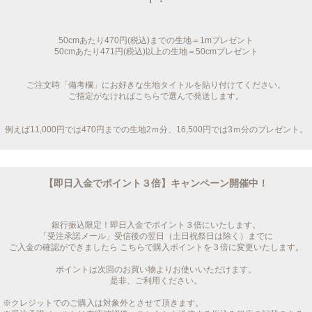
50cmあたり470円(税込)までの生地＝1mプレゼント
50cmあたり471円(税込)以上の生地＝50cmプレゼント
ご注文時「備考欄」にお好きな生地タイトルを貼り付けてください。
ご指定がなければこちらで選んで発送します。
例えば11,000円では470円までの生地2ｍ分、16,500円では3ｍ分のプレゼント。
【即日入金でポイント３倍】キャンペーン開催中！
銀行振込限定！即日入金でポイント３倍にいたします。
「受注承諾メール」受信後の翌日（土日祝祭日は除く）までに
ご入金の確認ができましたら こちらで購入ポイントを３倍に変更いたします。
ポイントは次回のお買い物よりお使いいただけます。
是非、ご利用ください。
※クレジットでのご購入は対象外とさせて頂きます。