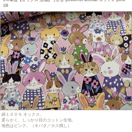
1B
綿１００％ オックス。
柔らかく、しっかり目のコットン生地。
地色はピンク。（キバタ／カス残し）