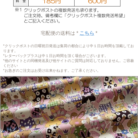
宅配便の送料は *
こちら
*
*クリックポストの日曜祝日発送は集荷の都合により中１日お時間を頂戴してお
ります。
*レターパックプラスは中１日お時間を頂く場合がございます。
*他のサイトとの同梱発送及び他サイトのご質問は対応しておりません。ご容赦
ください
*お急ぎのご注文はお受け出来かねます。ご了承ください。