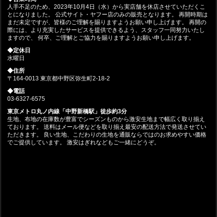
人手不足のため、2023年10月4日（水）から実店舗を休店させていただくこ
とになりました。 公式サイト・ヤフー店のみの販売となります。 再開時期は
まだ未定ですが、皆様のご理解を賜りますようお願い申し上げます。 再開の
際には、より充実したサービスを提供できるよう、スタッフ一同努力いたし
ますので、 何卒、ご理解とご協力を賜りますようお願い申し上げます。
◆定休日
水曜日
◆住所
〒164-0013 東京都中野区弥生町2-18-2
◆電話
03-6327-6575
東京メトロ丸ノ内線「中野新橋駅」徒歩約3分
生地、布地の在庫数が豊富でシーズンものから激安生地まで幅広く取り揃え
ております。 送料はメール便などを取り揃え最安の配送方法で発送させてい
ただきます。 良い生地、こだわりの生地を通販ならではのお求めやすい価格
でご提供しています。 激安はぎれなどもご一緒にどうぞ。