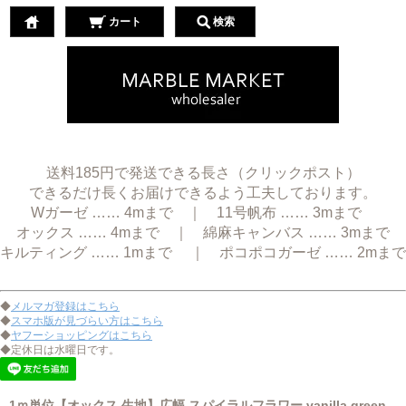
カート
検索
送料185円で発送できる長さ（クリックポスト）
できるだけ長くお届けできるよう工夫しております。
Wガーゼ …… 4mまで ｜ 11号帆布 …… 3mまで
オックス …… 4mまで ｜ 綿麻キャンバス …… 3mまで
キルティング …… 1mまで ｜ ポコポコガーゼ …… 2mまで
◆
メルマガ登録はこちら
◆
スマホ版が見づらい方はこちら
◆
ヤフーショッピングはこちら
◆定休日は水曜日です。
1ｍ単位【オックス 生地】広幅 スパイラルフラワー vanilla green