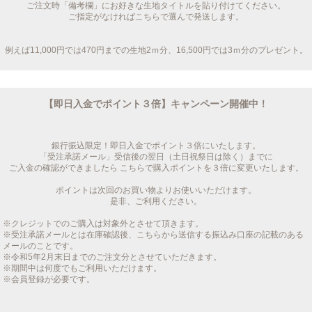
ご注文時「備考欄」にお好きな生地タイトルを貼り付けてください。
ご指定がなければこちらで選んで発送します。
例えば11,000円では470円までの生地2ｍ分、16,500円では3ｍ分のプレゼント。
【即日入金でポイント３倍】キャンペーン開催中！
銀行振込限定！即日入金でポイント３倍にいたします。
「受注承諾メール」受信後の翌日（土日祝祭日は除く）までに
ご入金の確認ができましたら こちらで購入ポイントを３倍に変更いたします。
ポイントは次回のお買い物よりお使いいただけます。
是非、ご利用ください。
※クレジットでのご購入は対象外とさせて頂きます。
※受注承諾メールとは在庫確認後、こちらから送信する振込み口座の記載のある
メールのことです。
※令和5年2月末日までのご注文分とさせていただきます。
※期間中は何度でもご利用いただけます。
※会員登録が必要です。