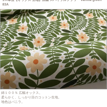
83A
綿１００％ 広幅オックス。
柔らかく、しっかり目のコットン生地。
地色はバニラ。