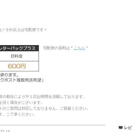
金／それ以上は宅配便です＞
宅配便の送料は *
こちら
*
荷の都合により中１日お時間を頂戴しております。
を頂く場合がございます。
トのご質問は対応しておりません。ご容赦ください。
す。ご了承ください。
レビ
471-1A