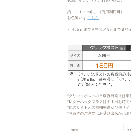
衣類、インテリア、雑貨小物に。
約１１１ｃｍ巾。（商用利用可）
お色違いは
こちら
＜４.５ｍまでＡ料金／９mまでＢ料
*クリックポストの日曜祝日発送は集
*レターパックプラスは中１日お時間
*他のサイトとの同梱発送及び他サイ
*お急ぎのご注文はお受け出来かねま
型番
2