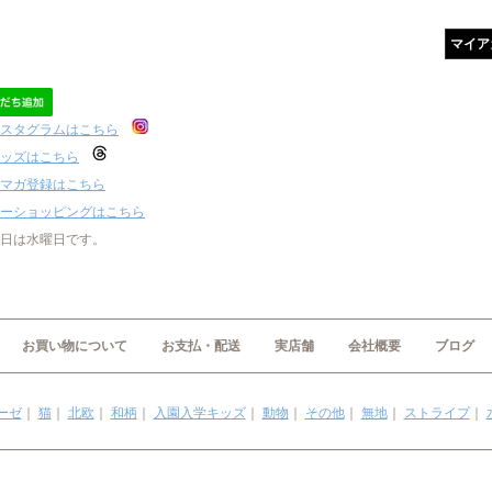
マイア
スタグラムはこちら
ッズはこちら
マガ登録はこちら
ーショッピングはこちら
日は水曜日です。
お買い物について
お支払・配送
実店舗
会社概要
ブログ
ーゼ
｜
猫
｜
北欧
｜
和柄
｜
入園入学キッズ
｜
動物
｜
その他
｜
無地
｜
ストライプ
｜