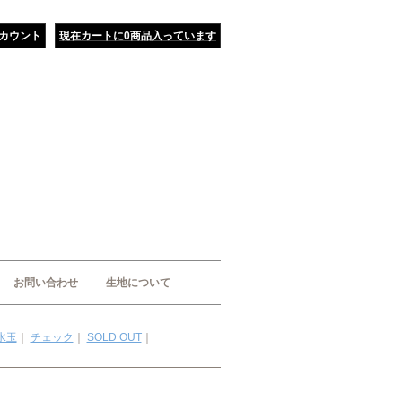
カウント
現在カートに0商品入っています
お問い合わせ
生地について
水玉
｜
チェック
｜
SOLD OUT
｜