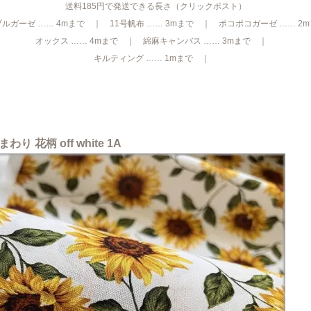
送料185円で発送できる長さ（クリックポスト）
ルガーゼ …… 4mまで ｜ 11号帆布 …… 3mまで ｜ ポコポコガーゼ …… 2
オックス …… 4mまで ｜ 綿麻キャンバス …… 3mまで ｜
キルティング …… 1mまで ｜
 花柄 off white 1A