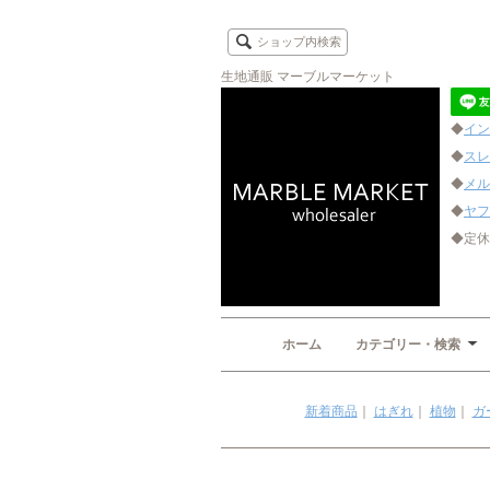
ショップ内検索
生地通販 マーブルマーケット
◆
イン
◆
スレ
◆
メル
◆
ヤフ
◆定休
ホーム
カテゴリー・検索
新着商品
｜
はぎれ
｜
植物
｜
ガ