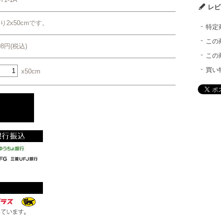
レビ
り2x50cmです。
特定
この
98円(税込)
この
買い
x50cm