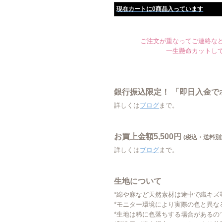
現在カートに0商品入っています
ご注文が重なってご連絡など
一生懸命カットし
銀行振込限定！ 「即日入金
詳しくは
ブログ
まで。
お買上金額5,500円
(税込・送料別
詳しくは
ブログ
まで。
生地について
*綿や麻など天然素材は途中で織キズ
*モニター環境により実際の色と異な
*生地は稀に色落ちする場合があるの