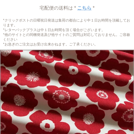
宅配便の送料は *
こちら
*
*クリックポストの日曜祝日発送は集荷の都合により中１日お時間を頂戴してお
ります。
*レターパックプラスは中１日お時間を頂く場合がございます。
*他のサイトとの同梱発送及び他サイトのご質問は対応しておりません。ご容赦
ください
*お急ぎのご注文はお受け出来かねます。ご了承ください。