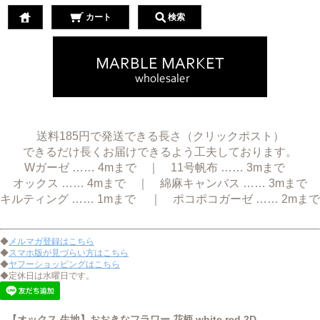
カート
検索
送料185円で発送できる長さ（クリックポスト）
できるだけ長くお届けできるよう工夫しております。
Wガーゼ …… 4mまで ｜ 11号帆布 …… 3mまで
オックス …… 4mまで ｜ 綿麻キャンバス …… 3mまで
キルティング …… 1mまで ｜ ポコポコガーゼ …… 2mまで
◆
メルマガ登録はこちら
◆
スマホ版が見づらい方はこちら
◆
ヤフーショッピングはこちら
◆定休日は水曜日です。
【オックス 生地】おおきなフラワー 花柄 white red 2D