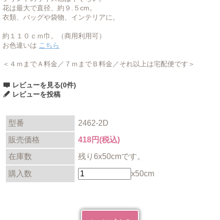
花は最大で直径、約９.５cm。
衣類、バッグや袋物、インテリアに。
約１１０ｃｍ巾。（商用利用可）
お色違いは
こちら
＜４ｍまでＡ料金／７ｍまでＢ料金／それ以上は宅配便です＞
レビューを見る(0件)
レビューを投稿
型番
2462-2D
販売価格
418円(税込)
在庫数
残り6x50cmです。
購入数
x50cm