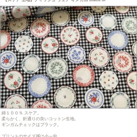
綿１００％ スケア。
柔らかく、針通りの良いコットン生地。
ギンガムチェックはブラック。
プリントのサイズ感は小～中。