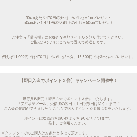
50cmあたり470円(税込)までの生地＝1mプレゼント
50cmあたり471円(税込)以上の生地＝50cmプレゼント
ご注文時「備考欄」にお好きな生地タイトルを貼り付けてください。
ご指定がなければこちらで選んで発送します。
例えば11,000円では470円までの生地2ｍ分、16,500円では3ｍ分のプレゼント。
【即日入金でポイント３倍】キャンペーン開催中！
銀行振込限定！即日入金でポイント３倍にいたします。
「受注承諾メール」受信後の翌日（土日祝祭日は除く）までに
ご入金の確認ができましたら こちらで購入ポイントを３倍に変更いたします。
ポイントは次回のお買い物よりお使いいただけます。
是非、ご利用ください。
※クレジットでのご購入は対象外とさせて頂きます。