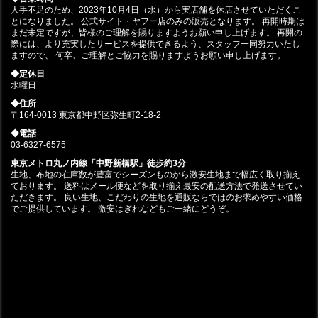
人手不足のため、2023年10月4日（水）から実店舗を休店させていただくこ
とになりました。 公式サイト・ヤフー店のみの販売となります。 再開時期は
まだ未定ですが、皆様のご理解を賜りますようお願い申し上げます。 再開の
際には、より充実したサービスを提供できるよう、スタッフ一同努力いたし
ますので、 何卒、ご理解とご協力を賜りますようお願い申し上げます。
◆定休日
水曜日
◆住所
〒164-0013 東京都中野区弥生町2-18-2
◆電話
03-6327-6575
東京メトロ丸ノ内線「中野新橋駅」徒歩約3分
生地、布地の在庫数が豊富でシーズンものから激安生地まで幅広く取り揃え
ております。 送料はメール便などを取り揃え最安の配送方法で発送させてい
ただきます。 良い生地、こだわりの生地を通販ならではのお求めやすい価格
でご提供しています。 激安はぎれなどもご一緒にどうぞ。