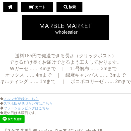
カート
検索
送料185円で発送できる長さ（クリックポスト）
できるだけ長くお届けできるよう工夫しております。
Wガーゼ …… 4mまで ｜ 11号帆布 …… 3mまで
オックス …… 4mまで ｜ 綿麻キャンバス …… 3mまで
キルティング …… 1mまで ｜ ポコポコガーゼ …… 2mまで
◆
メルマガ登録はこちら
◆
スマホ版が見づらい方はこちら
◆
ヤフーショッピングはこちら
◆定休日は水曜日です。
【スケア 生地】ディッシュ ウェア ギンガム black 8F