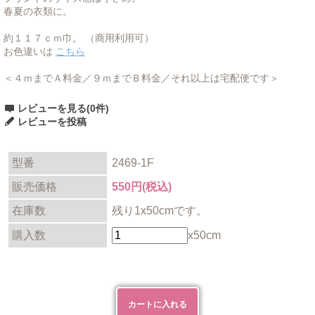
春夏の衣類に。
約１１７ｃｍ巾。 （商用利用可）
お色違いは
こちら
＜４ｍまでＡ料金／９ｍまでＢ料金／それ以上は宅配便です＞
レビューを見る(0件)
レビューを投稿
型番
2469-1F
販売価格
550円(税込)
在庫数
残り1x50cmです。
購入数
x50cm