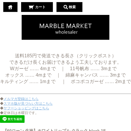
カート
検索
送料185円で発送できる長さ（クリックポスト）
できるだけ長くお届けできるよう工夫しております。
Wガーゼ …… 4mまで ｜ 11号帆布 …… 3mまで
オックス …… 4mまで ｜ 綿麻キャンバス …… 3mまで
キルティング …… 1mまで ｜ ポコポコガーゼ …… 2mまで
◆
メルマガ登録はこちら
◆
スマホ版が見づらい方はこちら
◆
ヤフーショッピングはこちら
◆定休日は水曜日です。
【60ローン 生地】ホワイトリップル クラック black 1F