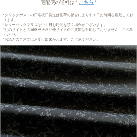
宅配便の送料は *
こちら
*
*クリックポストの日曜祝日発送は集荷の都合により中１日お時間を頂戴してお
ります。
*レターパックプラスは中１日お時間を頂く場合がございます。
*他のサイトとの同梱発送及び他サイトのご質問は対応しておりません。ご容赦
ください
*お急ぎのご注文はお受け出来かねます。ご了承ください。