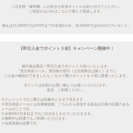
ご注文時「備考欄」にお好きな生地タイトルを貼り付けてください。
ご指定がなければこちらで選んで発送します。
例えば11,000円では470円までの生地2ｍ分、16,500円では3ｍ分のプレゼント。
【即日入金でポイント３倍】キャンペーン開催中！
銀行振込限定！即日入金でポイント３倍にいたします。
「受注承諾メール」受信後の翌日（土日祝祭日は除く）までに
ご入金の確認ができましたら こちらで購入ポイントを３倍に変更いたします。
ポイントは次回のお買い物よりお使いいただけます。
是非、ご利用ください。
※クレジットでのご購入は対象外とさせて頂きます。
※受注承諾メールとは在庫確認後、こちらから送信する振込み口座の記載のある
メールのことです。
※令和5年2月末日までのご注文分とさせていただきます。
※期間中は何度でもご利用いただけます。
※会員登録が必要です。