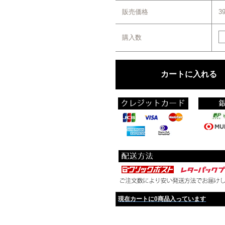
販売価格
3
購入数
現在カートに0商品入っています