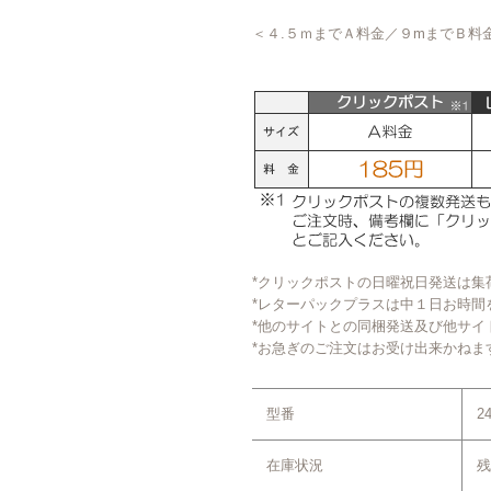
＜４.５ｍまでＡ料金／９mまでＢ料
*クリックポストの日曜祝日発送は集
*レターパックプラスは中１日お時間
*他のサイトとの同梱発送及び他サイ
*お急ぎのご注文はお受け出来かねま
型番
2
在庫状況
残