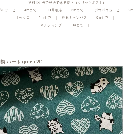
送料185円で発送できる長さ（クリックポスト）
ルガーゼ …… 4mまで ｜ 11号帆布 …… 3mまで ｜ ポコポコガーゼ …… 2
オックス …… 4mまで ｜ 綿麻キャンバス …… 3mまで ｜
キルティング …… 1mまで ｜
ハート green 2D