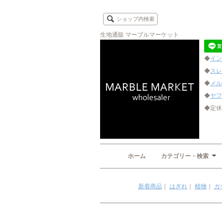
ショップ内検索
生地通販 マーブルマーケット
◆
イン
◆
スレ
◆
メル
◆
ヤフ
◆定休
ホーム
カテゴリー・検索
新着商品
｜
はぎれ
｜
植物
｜
ガ