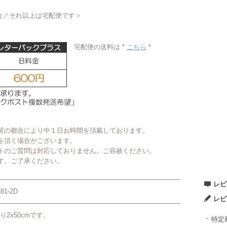
金／それ以上は宅配便です＞
宅配便の送料は *
こちら
*
荷の都合により中１日お時間を頂戴しております。
を頂く場合がございます。
トのご質問は対応しておりません。ご容赦ください。
す。ご了承ください。
レビ
481-2D
レビ
り2x50cmです。
特定