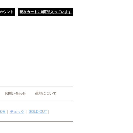
カウント
現在カートに0商品入っています
お問い合わせ
生地について
水玉
｜
チェック
｜
SOLD OUT
｜