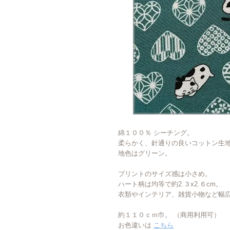
綿１００％ シーチング。
柔らかく、針通りの良いコットン生
地色はグリーン。
プリントのサイズ感は小さめ。
ハート柄は均等で約2.３x2.６cm。
衣類やインテリア、雑貨小物など幅
約１１０ｃｍ巾。 （商用利用可）
お色違いは
こちら