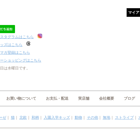
マイア
スタグラムはこちら
ッズはこちら
マガ登録はこちら
ーショッピングはこちら
日は水曜日です。
お買い物について
お支払・配送
実店舗
会社概要
ブログ
ーゼ
｜
猫
｜
北欧
｜
和柄
｜
入園入学キッズ
｜
動物
｜
その他
｜
無地
｜
ストライプ
｜