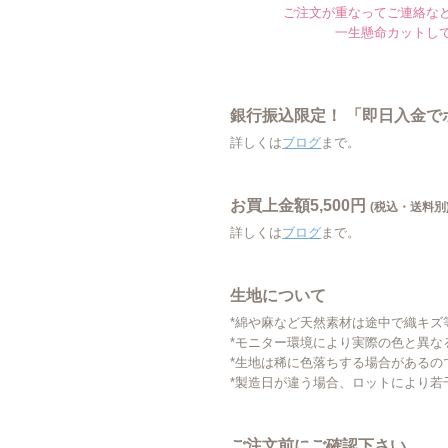
ご注文が重なってご連絡など
一生懸命カットし
銀行振込限定！ 「即日入金
詳しくは
ブログ
まで。
お買上金額5,500円
(税込・送料別
詳しくは
ブログ
まで。
生地について
*綿や麻など天然素材は途中で織キズ
*モニター環境により実際の色と異な
*生地は稀に色落ちする場合があるの
*製造日が違う場合、ロットにより若
ご注文前にご確認下さい