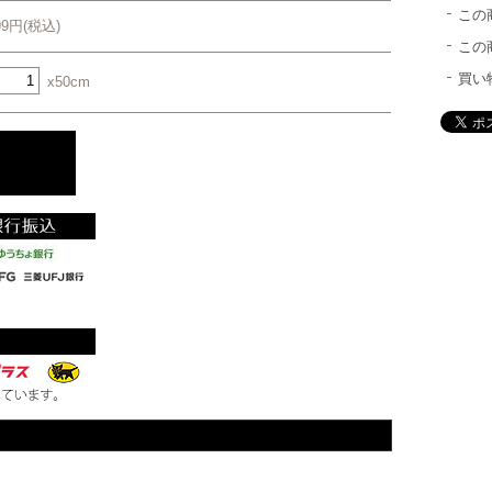
この
99円(税込)
この
買い
x50cm