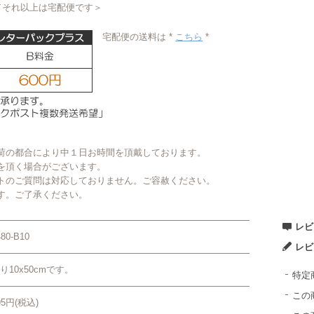
／それ以上は宅配便です＞
宅配便の送料は *
こちら
*
荷の都合により中１日お時間を頂戴しております。
を頂く場合がございます。
トのご質問は対応しておりません。ご容赦ください。
す。ご了承ください。
レビ
480-B10
レビ
り10x50cmです。
特定
この
95円(税込)