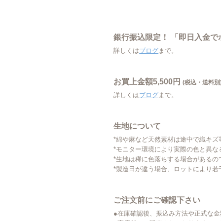
銀行振込限定！ 「即日入金
詳しくは
ブログ
まで。
お買上金額5,500円
(税込・送料別
詳しくは
ブログ
まで。
生地について
*綿や麻など天然素材は途中で織キズ
*モニター環境により実際の色と異な
*生地は稀に色落ちする場合があるの
*製造日が違う場合、ロットにより若
ご注文前にご確認下さい
●在庫確認後、振込み方法や正式な