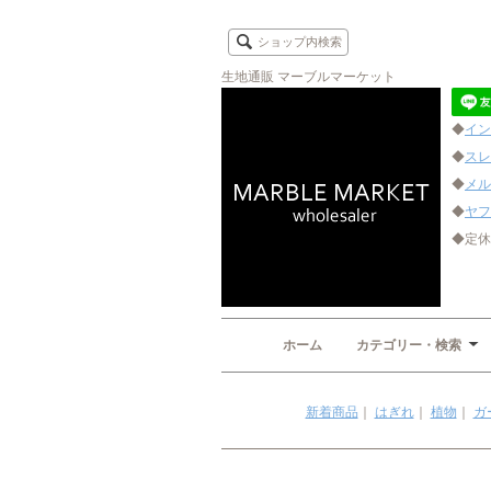
ショップ内検索
生地通販 マーブルマーケット
◆
イン
◆
スレ
◆
メル
◆
ヤフ
◆定休
ホーム
カテゴリー・検索
新着商品
｜
はぎれ
｜
植物
｜
ガ