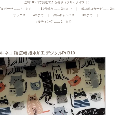
送料185円で発送できる長さ（クリックポスト）
ルガーゼ …… 4mまで ｜ 11号帆布 …… 3mまで ｜ ポコポコガーゼ …… 2
オックス …… 4mまで ｜ 綿麻キャンバス …… 3mまで ｜
キルティング …… 1mまで ｜
ネコ 猫 広幅 撥水加工 デジタルPt B10