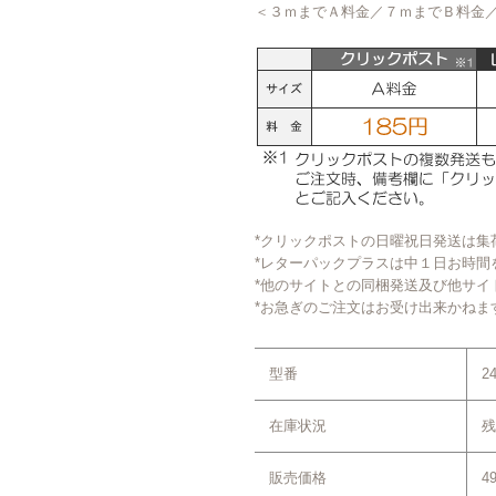
＜３ｍまでＡ料金／７ｍまでＢ料金
*クリックポストの日曜祝日発送は集
*レターパックプラスは中１日お時間
*他のサイトとの同梱発送及び他サイ
*お急ぎのご注文はお受け出来かねま
型番
2
在庫状況
残
販売価格
4