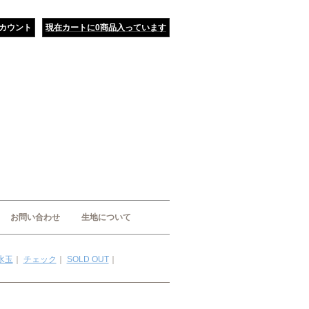
カウント
現在カートに0商品入っています
お問い合わせ
生地について
水玉
｜
チェック
｜
SOLD OUT
｜