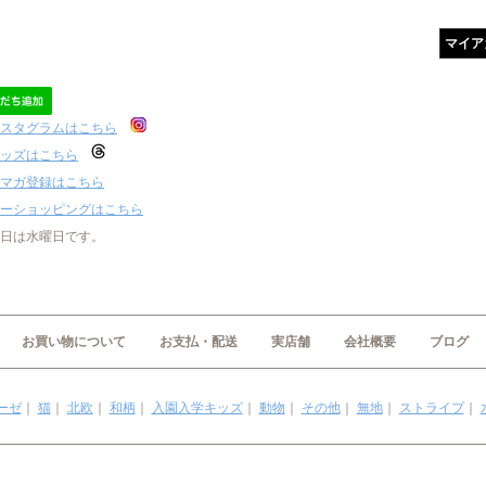
マイア
スタグラムはこちら
ッズはこちら
マガ登録はこちら
ーショッピングはこちら
日は水曜日です。
お買い物について
お支払・配送
実店舗
会社概要
ブログ
ーゼ
｜
猫
｜
北欧
｜
和柄
｜
入園入学キッズ
｜
動物
｜
その他
｜
無地
｜
ストライプ
｜