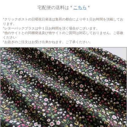
宅配便の送料は *
こちら
*
*クリックポストの日曜祝日発送は集荷の都合により中１日お時間を頂戴してお
ります。
*レターパックプラスは中１日お時間を頂く場合がございます。
*他のサイトとの同梱発送及び他サイトのご質問は対応しておりません。ご容赦
ください
*お急ぎのご注文はお受け出来かねます。ご了承ください。