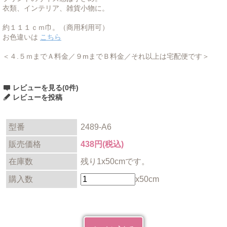
衣類、インテリア、雑貨小物に。
約１１１ｃｍ巾。（商用利用可）
お色違いは
こちら
＜４.５ｍまでＡ料金／９mまでＢ料金／それ以上は宅配便です＞
レビューを見る(0件)
レビューを投稿
型番
2489-A6
販売価格
438円(税込)
在庫数
残り1x50cmです。
購入数
x50cm