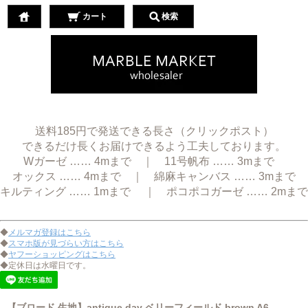
カート
検索
送料185円で発送できる長さ（クリックポスト）
できるだけ長くお届けできるよう工夫しております。
Wガーゼ …… 4mまで ｜ 11号帆布 …… 3mまで
オックス …… 4mまで ｜ 綿麻キャンバス …… 3mまで
キルティング …… 1mまで ｜ ポコポコガーゼ …… 2mまで
◆
メルマガ登録はこちら
◆
スマホ版が見づらい方はこちら
◆
ヤフーショッピングはこちら
◆定休日は水曜日です。
【ブロード 生地】antique day ベリーフィールド brown A6