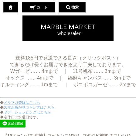
カート
検索
送料185円で発送できる長さ（クリックポスト）
できるだけ長くお届けできるよう工夫しております。
Wガーゼ …… 4mまで ｜ 11号帆布 …… 3mまで
オックス …… 4mまで ｜ 綿麻キャンバス …… 3mまで
キルティング …… 1mまで ｜ ポコポコガーゼ …… 2mまで
◆
メルマガ登録はこちら
◆
スマホ版が見づらい方はこちら
◆
ヤフーショッピングはこちら
◆定休日は水曜日です。
【10キャンバス 生地】コットンこばやし マタタビ戦隊 ネコレンジ