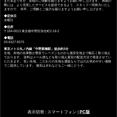
まだ未定ですが、皆様のご理解を賜りますようお願い申し上げます。 再開の
際には、より充実したサービスを提供できるよう、スタッフ一同努力いたし
ますので、 何卒、ご理解とご協力を賜りますようお願い申し上げます。
◆定休日
水曜日
◆住所
〒164-0013 東京都中野区弥生町2-18-2
◆電話
03-6327-6575
東京メトロ丸ノ内線「中野新橋駅」徒歩約3分
生地、布地の在庫数が豊富でシーズンものから激安生地まで幅広く取り揃え
ております。 送料はメール便などを取り揃え最安の配送方法で発送させてい
ただきます。 良い生地、こだわりの生地を通販ならではのお求めやすい価格
でご提供しています。 激安はぎれなどもご一緒にどうぞ。
表示切替 :
スマートフォン
|
PC版