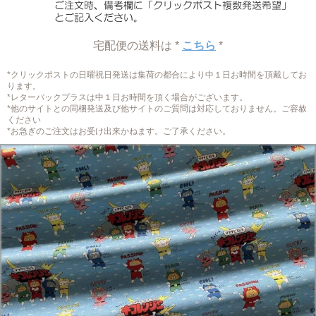
宅配便の送料は *
こちら
*
*クリックポストの日曜祝日発送は集荷の都合により中１日お時間を頂戴してお
ります。
*レターパックプラスは中１日お時間を頂く場合がございます。
*他のサイトとの同梱発送及び他サイトのご質問は対応しておりません。ご容赦
ください
*お急ぎのご注文はお受け出来かねます。ご了承ください。