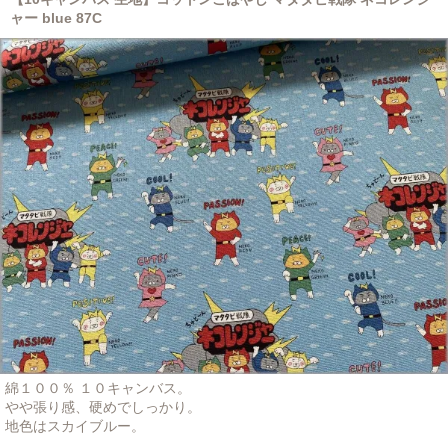
ャー blue 87C
綿１００％ １０キャンバス。
やや張り感、硬めでしっかり。
地色はスカイブルー。