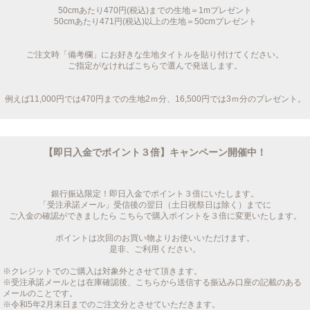
50cmあたり470円(税込)までの生地＝1mプレゼント
50cmあたり471円(税込)以上の生地＝50cmプレゼント
ご注文時「備考欄」にお好きな生地タイトルを貼り付けてください。
ご指定がなければこちらで選んで発送します。
例えば11,000円では470円までの生地2ｍ分、16,500円では3ｍ分のプレゼント。
【即日入金でポイント３倍】キャンペーン開催中！
銀行振込限定！即日入金でポイント３倍にいたします。
「受注承諾メール」受信後の翌日（土日祝祭日は除く）までに
ご入金の確認ができましたら こちらで購入ポイントを３倍に変更いたします。
ポイントは次回のお買い物よりお使いいただけます。
是非、ご利用ください。
※クレジットでのご購入は対象外とさせて頂きます。
※受注承諾メールとは在庫確認後、こちらから送信する振込み口座の記載のある
メールのことです。
※令和5年2月末日までのご注文分とさせていただきます。