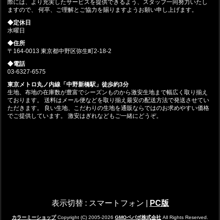
際には、より充実したサービスを提供できるよう、スタッフ一同努力いたし
ますので、 何卒、ご理解とご協力を賜りますようお願い申し上げます。
◆定休日
水曜日
◆住所
〒164-0013 東京都中野区弥生町2-18-2
◆電話
03-6327-6575
東京メトロ丸ノ内線「中野新橋駅」徒歩約3分
生地、布地の在庫数が豊富でシーズンものから激安生地まで幅広く取り揃え
ております。 送料はメール便などを取り揃え最安の配送方法で発送させてい
ただきます。 良い生地、こだわりの生地を通販ならではのお求めやすい価格
でご提供しています。 激安はぎれなどもご一緒にどうぞ。
表示切替 :
スマートフォン
|
PC版
カラーミーショップ
Copyright (C) 2005-2026
GMOペパボ株式会社
All Rights Reserved.