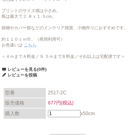
プリントのサイズ感は小さめ。
鳥は最大で２.８ｘ１.５cm。
袋物やカバー類などのインテリア雑貨、小物作りにおすすめです。
約１１０ｃｍ巾。（商用利用可）
お色違いは
こちら
＜４ｍまでＡ料金／９.５ｍまでＢ料金／それ以上は宅配便です＞
レビューを見る(0件)
レビューを投稿
型番
2517-2C
販売価格
677円(税込)
購入数
x50cm