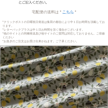
宅配便の送料は *
こちら
*
*クリックポストの日曜祝日発送は集荷の都合により中１日お時間を頂戴してお
ります。
*レターパックプラスは中１日お時間を頂く場合がございます。
*他のサイトとの同梱発送及び他サイトのご質問は対応しておりません。ご容赦
ください
*お急ぎのご注文はお受け出来かねます。ご了承ください。