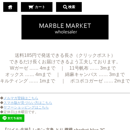
カート
検索
送料185円で発送できる長さ（クリックポスト）
できるだけ長くお届けできるよう工夫しております。
Wガーゼ …… 4mまで ｜ 11号帆布 …… 3mまで
オックス …… 4mまで ｜ 綿麻キャンバス …… 3mまで
キルティング …… 1mまで ｜ ポコポコガーゼ …… 2mまで
◆
メルマガ登録はこちら
◆
スマホ版が見づらい方はこちら
◆
ヤフーショッピングはこちら
◆定休日は水曜日です。
【ツイル 生地】レモン 文鳥 とり 檸檬 sherbet blue 2C