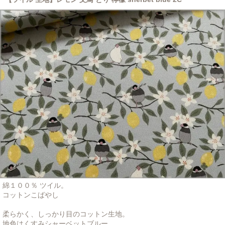
綿１００％ ツイル。
コットンこばやし
柔らかく、しっかり目のコットン生地。
地色はくすみシャーベットブルー。