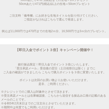
50cmあたり470円(税込)までの生地＝1mプレゼント
50cmあたり471円(税込)以上の生地＝50cmプレゼント
ご注文時「備考欄」にお好きな生地タイトルを貼り付けてください。
ご指定がなければこちらで選んで発送します。
例えば11,000円では470円までの生地2ｍ分、16,500円では3ｍ分のプレゼント。
【即日入金でポイント３倍】キャンペーン開催中！
銀行振込限定！即日入金でポイント３倍にいたします。
「受注承諾メール」受信後の翌日（土日祝祭日は除く）までに
ご入金の確認ができましたら こちらで購入ポイントを３倍に変更いたします。
ポイントは次回のお買い物よりお使いいただけます。
是非、ご利用ください。
※クレジットでのご購入は対象外とさせて頂きます。
※受注承諾メールとは在庫確認後、こちらから送信する振込み口座の記載のある
メールのことです。
※令和5年2月末日までのご注文分とさせていただきます。
※期間中は何度でもご利用いただけます。