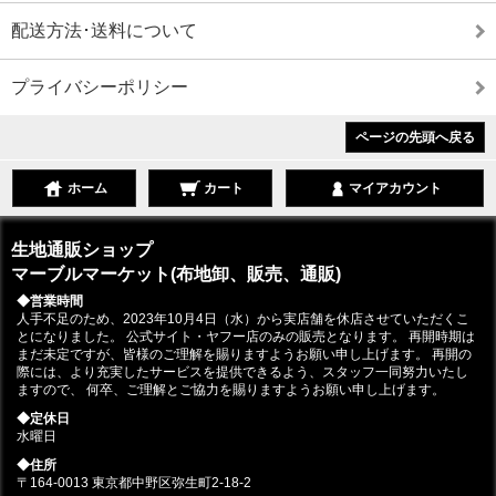
配送方法･送料について
プライバシーポリシー
ページの先頭へ戻る
ホーム
カート
マイアカウント
生地通販ショップ
マーブルマーケット(布地卸、販売、通販)
◆営業時間
人手不足のため、2023年10月4日（水）から実店舗を休店させていただくこ
とになりました。 公式サイト・ヤフー店のみの販売となります。 再開時期は
まだ未定ですが、皆様のご理解を賜りますようお願い申し上げます。 再開の
際には、より充実したサービスを提供できるよう、スタッフ一同努力いたし
ますので、 何卒、ご理解とご協力を賜りますようお願い申し上げます。
◆定休日
水曜日
◆住所
〒164-0013 東京都中野区弥生町2-18-2