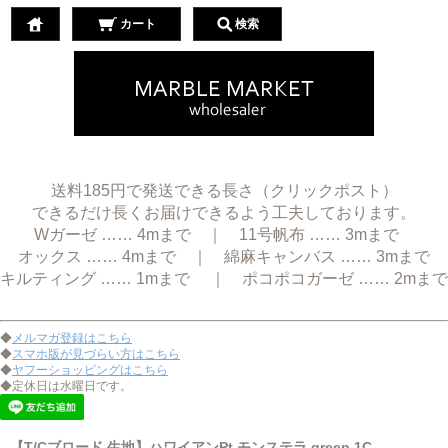
カート
検索
送料185円で発送できる長さ（クリックポスト）
できるだけ長くお届けできるよう工夫しております。
Wガーゼ …… 4mまで ｜ 11号帆布 …… 3mまで
オックス …… 4mまで ｜ 綿麻キャンバス …… 3mまで
キルティング …… 1mまで ｜ ポコポコガーゼ …… 2mまで
◆
メルマガ登録はこちら
◆
スマホ版が見づらい方はこちら
◆
ヤフーショッピングはこちら
◆定休日は水曜日です。
【T/Cブロード 生地】ハワイアンPt モンステラ green 1C