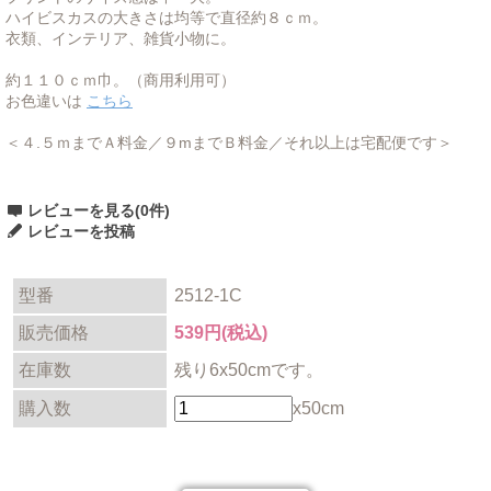
ハイビスカスの大きさは均等で直径約８ｃｍ。
衣類、インテリア、雑貨小物に。
約１１０ｃｍ巾。（商用利用可）
お色違いは
こちら
＜４.５ｍまでＡ料金／９mまでＢ料金／それ以上は宅配便です＞
レビューを見る(0件)
レビューを投稿
型番
2512-1C
販売価格
539円(税込)
在庫数
残り6x50cmです。
購入数
x50cm