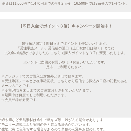
例えば11,000円では470円までの生地2ｍ分、16,500円では3ｍ分のプレゼント。
【即日入金でポイント３倍】キャンペーン開催中！
銀行振込限定！即日入金でポイント３倍にいたします。
「受注承諾メール」受信後の翌日（土日祝祭日は除く）までに
ご入金の確認ができましたら こちらで購入ポイントを３倍に変更いたします。
ポイントは次回のお買い物よりお使いいただけます。
是非、ご利用ください。
※クレジットでのご購入は対象外とさせて頂きます。
※受注承諾メールとは在庫確認後、こちらから送信する振込み口座の記載のある
メールのことです。
※令和5年2月末日までのご注文分とさせていただきます。
※期間中は何度でもご利用いただけます。
※会員登録が必要です。
*綿や麻など天然素材は途中で織キズ等、難が入る場合があります。
*モニター環境により実際の色と異なる場合がございます。
*生地は稀に色落ちする場合があるので単独の洗濯をお勧めします。