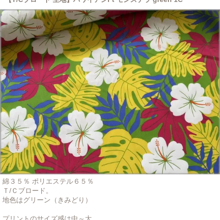
綿３５％ ポリエステル６５％
Ｔ/Ｃブロード。
地色はグリーン（きみどり）
プリントのサイズ感は中～大。