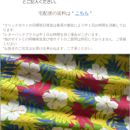
宅配便の送料は *
こちら
*
*クリックポストの日曜祝日発送は集荷の都合により中１日お時間を頂戴してお
ります。
*レターパックプラスは中１日お時間を頂く場合がございます。
*他のサイトとの同梱発送及び他サイトのご質問は対応しておりません。ご容赦
ください
*お急ぎのご注文はお受け出来かねます。ご了承ください。